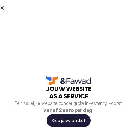
MySpace Zwolle
JOUW WEBSITE
Website
AS A SERVICE
Een zakelijke website zonder grote investering vooraf.
Digital Marketing
V
anaf 2 euro per dag!
Kies jouw pakket
Branding