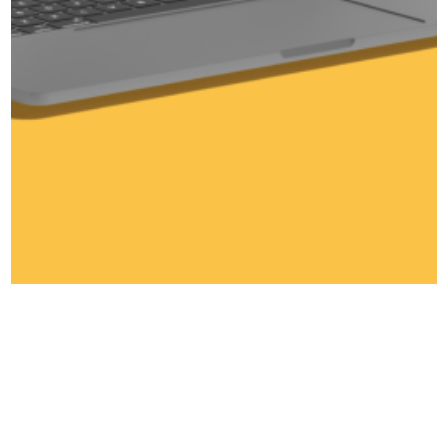
&Fawad
Marketing
Voor een sterk merk.
Telefoon
Diensten
Email
Projecten
WhatsApp
Over &Fawad
LinkedIn
Contact
© 2026 &Fawad |
Privacyverklaring
|
Algemene