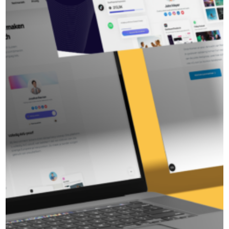
Recruitment Solvers
Klaar om jouw merk te
versterken?
Samen zetten we jouw ambitie om in resultaat.
Neem vandaag nog contact op en ontdek wat ik
voor jou kan betekenen.
Plan een kennismaking in