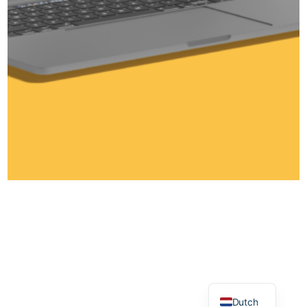
&Fawad
Marketing
Voor een sterk merk.
Telefoon
Diensten
Email
Projecten
WhatsApp
Over &Fawad
LinkedIn
Contact
© 2026 &Fawad |
Privacyverklaring
|
Algemene
Voorwaarden
Dutch