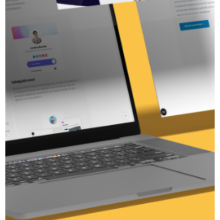
کیا آپ اپنا برانڈ مضبوط
کرنے کے لیے تیار ہیں؟
ہم مل کر آپ کے عزائم کو نتائج میں تبدیل کریں گے۔
آج ہی رابطہ کریں اور معلوم کریں کہ میں آپ کے لیے
کیا کر سکتا ہوں۔.
تعارفی ملاقات بک کریں
اور فواد
مارکیٹنگ