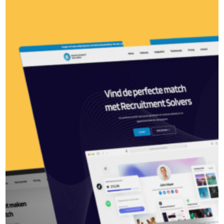
مائی اسپیس زولے
بھرتی کے حل